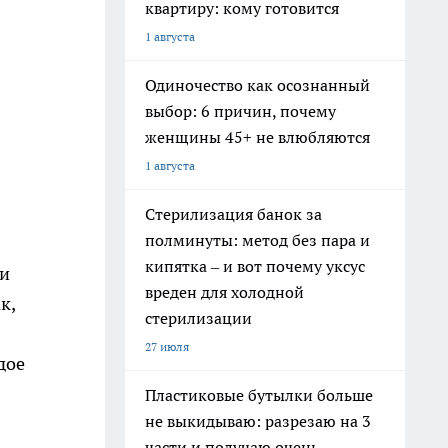
квартиру: кому готовится
1 августа
Одиночество как осознанный
выбор: 6 причин, почему
женщины 45+ не влюбляются
1 августа
Стерилизация банок за
полминуты: метод без пара и
кипятка – и вот почему уксус
 и
вреден для холодной
к,
стерилизации
27 июля
дое
Пластиковые бутылки больше
не выкидываю: разрезаю на 3
части и получаю очень