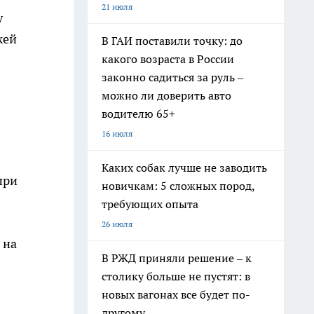
21 июля
у
жей
В ГАИ поставили точку: до
какого возраста в России
законно садиться за руль –
можно ли доверить авто
водителю 65+
16 июля
Каких собак лучше не заводить
при
новичкам: 5 сложных пород,
требующих опыта
26 июля
 на
В РЖД приняли решение – к
столику больше не пустят: в
новых вагонах все будет по-
другому