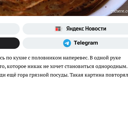
pxhere.
чусь по кухне с половником наперевес. В одной руке
то, которое никак не хочет становиться однородным.
еди ещё гора грязной посуды. Такая картина повторя