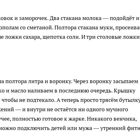
овок и заморочек. Два стакана молока — подойдёт и
пополам со сметаной. Полтора стакана муки, просеива
ые ложки сахара, щепотка соли. И три столовые ложки
а полтора литра и воронку. Через воронку засыпаем
око и масло наливаем в последнюю очередь. Крышку
 чтобы не подтекало. А теперь просто трясём бутылк
ений — и внутри не остаётся ни одного мучного
учее, полностью готовое к жарке. Никакого венчика,
у можно подключить детей или мужа — утренний фит