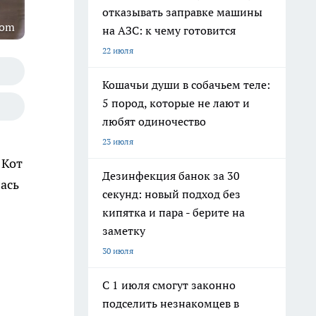
отказывать заправке машины
com
на АЗС: к чему готовится
22 июля
Кошачьи души в собачьем теле:
5 пород, которые не лают и
любят одиночество
23 июля
 Кот
Дезинфекция банок за 30
лась
секунд: новый подход без
кипятка и пара - берите на
заметку
30 июля
С 1 июля смогут законно
подселить незнакомцев в