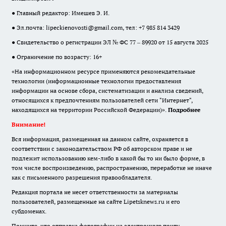
● Главный редактор: Имешев Э. И.
● Эл.почта:
lipeckienovosti@gmail.com
, тел: +7 985 814 3429
● Свидетельство о регистрации ЭЛ № ФС 77 – 89920 от 15 августа 2025
● Ограничение по возрасту: 16+
«На информационном ресурсе применяются рекомендательные
технологии (информационные технологии предоставления
информации на основе сбора, систематизации и анализа сведений,
относящихся к предпочтениям пользователей сети "Интернет",
находящихся на территории Российской Федерации)».
Подробнее
Внимание!
Вся информация, размещенная на данном сайте, охраняется в
соответствии с законодательством РФ об авторском праве и не
подлежит использованию кем-либо в какой бы то ни было форме, в
том числе воспроизведению, распространению, переработке не иначе
как с письменного разрешения правообладателя.
Редакция портала не несет ответственности за материалы
пользователей, размещенные на сайте Lipetsknews.ru и его
субдоменах.
Помните, что отправка фотографии на электронную почту