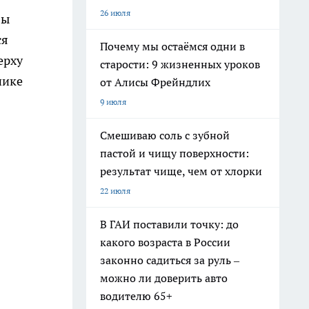
26 июля
бы
ся
Почему мы остаёмся одни в
ерху
старости: 9 жизненных уроков
нике
от Алисы Фрейндлих
9 июля
Смешиваю соль с зубной
пастой и чищу поверхности:
результат чище, чем от хлорки
22 июля
В ГАИ поставили точку: до
какого возраста в России
законно садиться за руль –
можно ли доверить авто
водителю 65+