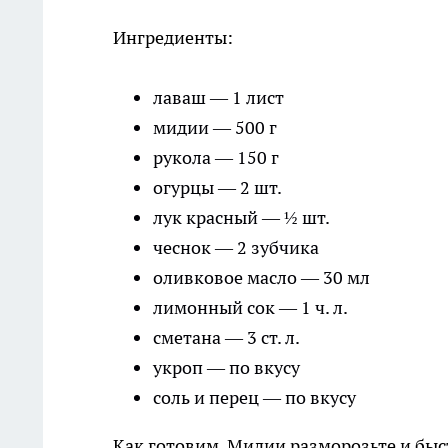
Ингредиенты:
лаваш — 1 лист
мидии — 500 г
рукола — 150 г
огурцы — 2 шт.
лук красный — ½ шт.
чеснок — 2 зубчика
оливковое масло — 30 мл
лимонный сок — 1 ч. л.
сметана — 3 ст. л.
укроп — по вкусу
соль и перец — по вкусу
Как готовим. Мидии разморозьте и быс