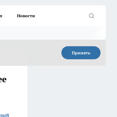
п
Новости
Принять
ее
зный