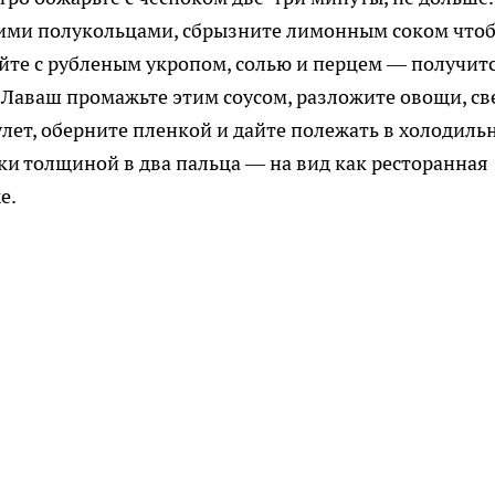
кими полукольцами, сбрызните лимонным соком что
йте с рубленым укропом, солью и перцем — получит
. Лаваш промажьте этим соусом, разложите овощи, св
улет, оберните пленкой и дайте полежать в холодиль
чки толщиной в два пальца — на вид как ресторанная
е.