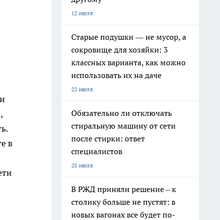
12 июля
Старые подушки — не мусор, а
сокровище для хозяйки: 3
классных варианта, как можно
использовать их на даче
22 июля
ми
Обязательно ли отключать
,
стиральную машину от сети
ь.
после стирки: ответ
е в
специалистов
25 июля
ети
В РЖД приняли решение – к
столику больше не пустят: в
новых вагонах все будет по-