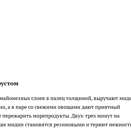
рустом
з майонезных слоев в палец толщиной, выручают мид
но, а в паре со свежими овощами дают приятный
не пережарить морепродукты. Двух-трех минут на
ьше мидии становятся резиновыми и теряют нежност