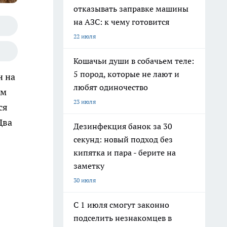
отказывать заправке машины
на АЗС: к чему готовится
22 июля
Кошачьи души в собачьем теле:
5 пород, которые не лают и
н на
любят одиночество
ем
23 июля
ся
Два
Дезинфекция банок за 30
секунд: новый подход без
кипятка и пара - берите на
заметку
30 июля
С 1 июля смогут законно
подселить незнакомцев в