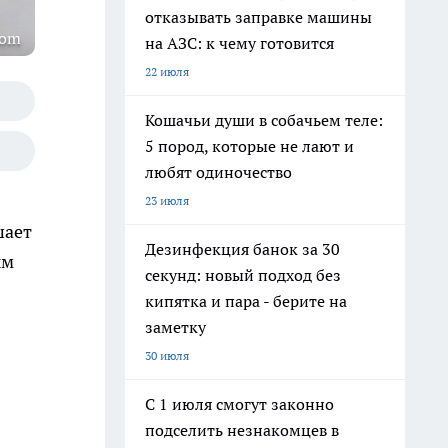
отказывать заправке машины
com
на АЗС: к чему готовится
22 июля
Кошачьи души в собачьем теле:
5 пород, которые не лают и
любят одиночество
23 июля
шает
Дезинфекция банок за 30
ым
секунд: новый подход без
кипятка и пара - берите на
заметку
30 июля
С 1 июля смогут законно
подселить незнакомцев в