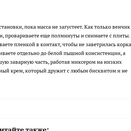
тановки, пока масса не загустеет. Как только венчик
ти, провариваете еще полминуты и снимаете с плиты.
аете пленкой в контакт, чтобы не заветрилась корка
биваете отдельно до белой пышной консистенции, а
ую заварную часть, работая миксером на низких
шный крем, который дружит с любым бисквитом и не
итайте также: