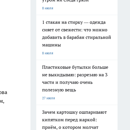
8 июля
1 стакан на стирку — одежда
сияет от свежести: что можно
добавить в барабан стиральной
машины
8 июля
Пластиковые бутылки больше
не выкидываю: разрезаю на 3
части и получаю очень
полезную вещь
ова
27 июля
м,
Зачем картошку ошпаривают
кипятком перед жаркой:
приём, о котором молчат