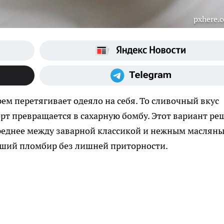
pxhere.
ем перетягивает одеяло на себя. То сливочный вкус
 торт превращается в сахарную бомбу. Этот вариант ре
среднее между заварной классикой и нежным маслян
явший пломбир без лишней приторности.