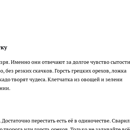
тку
 зря. Именно они отвечают за долгое чувство сытости
, без резких скачков. Горсть грецких орехов, ложка
адо творят чудеса. Клетчатка из овощей и зелени
нии.
 Достаточно перестать есть её в одиночестве. Свари
 творога или горсть орехов. Только не заливайте всё