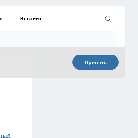
п
Новости
Принять
зный