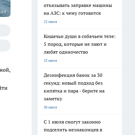
отказывать заправке машины
ции
на АЗС: к чему готовится
22 июля
Кошачьи души в собачьем теле:
5 пород, которые не лают и
любят одиночество
23 июля
ной,
Дезинфекция банок за 30
секунд: новый подход без
йти
кипятка и пара - берите на
заметку
30 июля
С 1 июля смогут законно
подселить незнакомцев в