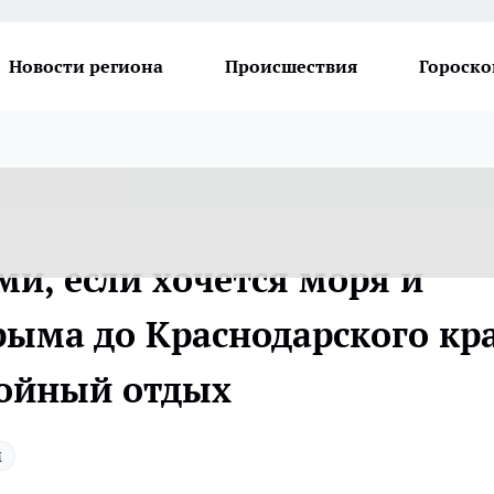
Новости региона
Происшествия
Гороско
ми, если хочется моря и
Крыма до Краснодарского кр
койный отдых
м