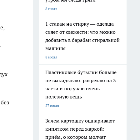
8 июля
1 стакан на стирку — одежда
е,
сияет от свежести: что можно
добавить в барабан стиральной
—
машины
8 июля
Пластиковые бутылки больше
дух
не выкидываю: разрезаю на 3
части и получаю очень
полезную вещь
 без
27 июля
Зачем картошку ошпаривают
кипятком перед жаркой:
приём, о котором молчат