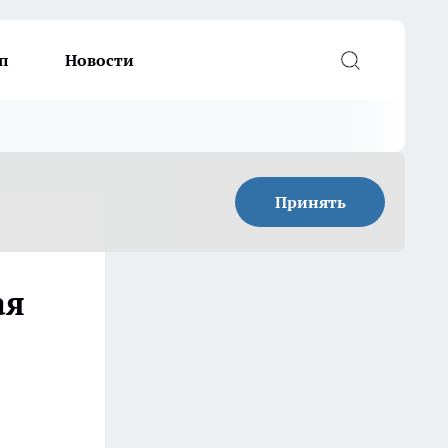
п
Новости
Принять
ая