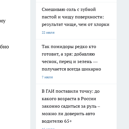
Смешиваю соль с зубной
пастой и чищу поверхности:
ому
результат чище, чем от хлорки
22 июля
обно
Так помидоры редко кто
готовит, а зря: добавляю
чеснок, перец и зелень —
получается всегда шикарно
7 июля
В ГАИ поставили точку: до
какого возраста в России
законно садиться за руль –
можно ли доверить авто
водителю 65+