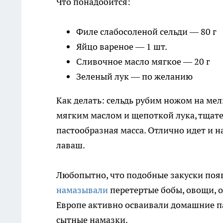
Что понадобится:
Филе слабосоленой сельди — 80 г
Яйцо вареное — 1 шт.
Сливочное масло мягкое — 20 г
Зеленый лук — по желанию
Как делать: сельдь рубим ножом на мел
мягким маслом и щепоткой лука, тщат
пастообразная масса. Отлично идет и н
лаваш.
Любопытно, что подобные закуски появ
намазывали
перетертые бобы, овощи, о
Европе активно осваивали домашние па
сытные намазки.