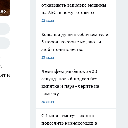
отказывать заправке машины
ано
на АЗС: к чему готовится
22 июля
Кошачьи души в собачьем теле:
5 пород, которые не лают и
любят одиночество
о
23 июля
.
Дезинфекция банок за 30
ят и
секунд: новый подход без
кипятка и пара - берите на
заметку
30 июля
С 1 июля смогут законно
подселить незнакомцев в