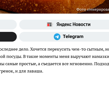
Фото сгенериров
оследнее дело. Хочется перекусить чем-то сытным, н
ной посуды. В такие моменты меня выручают намазки
ы самые простые, а съедается все мгновенно. Подход
гренок, и для лаваша.