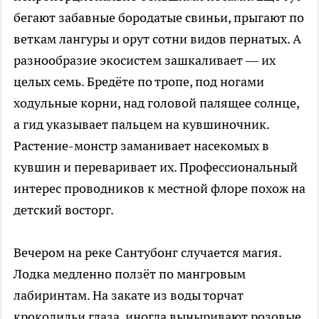
бегают забавные бородатые свиньи, прыгают по
веткам лангуры и орут сотни видов пернатых. А
разнообразие экосистем зашкаливает — их
целых семь. Бредёте по тропе, под ногами
ходульные корни, над головой палящее солнце,
а гид указывает пальцем на кувшиночник.
Растение-монстр заманивает насекомых в
кувшин и переваривает их. Профессиональный
интерес проводников к местной флоре похож на
детский восторг.
Вечером на реке Сантубонг случается магия.
Лодка медленно ползёт по мангровым
лабиринтам. На закате из воды торчат
крокодильи глаза, иногда выныривают розовые