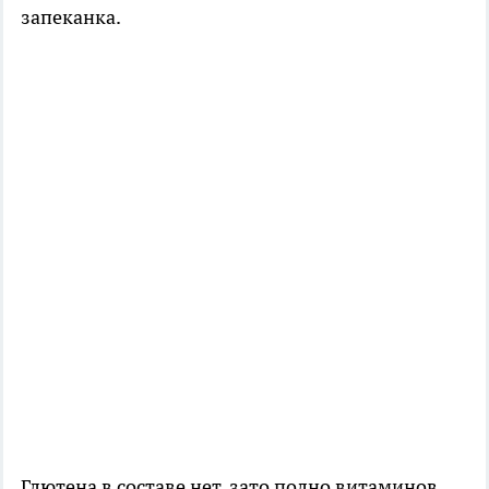
запеканка.
Глютена в составе нет, зато полно витаминов