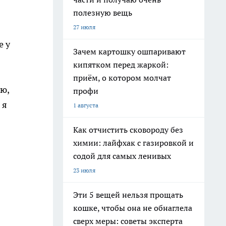
полезную вещь
27 июля
е у
Зачем картошку ошпаривают
кипятком перед жаркой:
приём, о котором молчат
аю,
профи
 я
1 августа
Как отчистить сковороду без
химии: лайфхак с газировкой и
содой для самых ленивых
23 июля
Эти 5 вещей нельзя прощать
кошке, чтобы она не обнаглела
сверх меры: советы эксперта