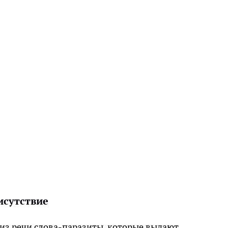
исутствие
из речи слова-паразиты, которые выдают