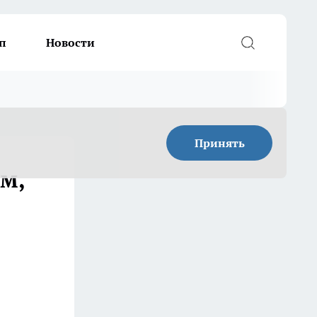
п
Новости
Принять
ём,