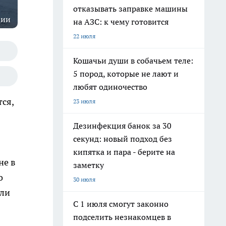
отказывать заправке машины
ции
на АЗС: к чему готовится
22 июля
Кошачьи души в собачьем теле:
5 пород, которые не лают и
любят одиночество
тся,
23 июля
Дезинфекция банок за 30
секунд: новый подход без
кипятка и пара - берите на
не в
заметку
о
30 июля
сли
С 1 июля смогут законно
подселить незнакомцев в