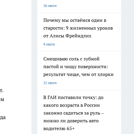
26 июля
Почему мы остаёмся одни в
старости: 9 жизненных уроков
от Алисы Фрейндлих
9 июля
Смешиваю соль с зубной
пастой и чищу поверхности:
результат чище, чем от хлорки
22 июля
т.
В ГАИ поставили точку: до
ам
какого возраста в России
законно садиться за руль –
гда
можно ли доверить авто
водителю 65+