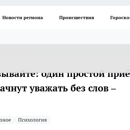
Новости региона
Происшествия
Гороско
зывайте: один простой при
ачнут уважать без слов –
зное
Психология