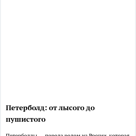
Петерболд: от лысого до
пушистого
Петерболды — порода родом из России, которая