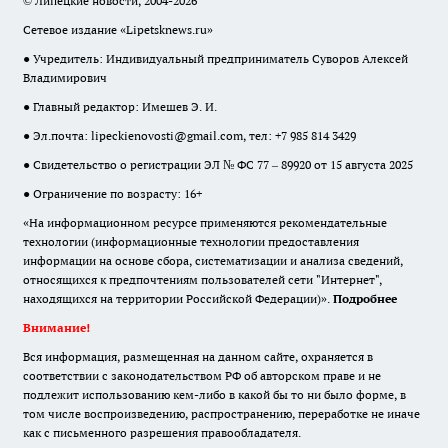
© Липецкие новости, 2004-2026
Сетевое издание «Lipetsknews.ru»
● Учредитель: Индивидуальный предприниматель Суворов Алексей
Владимирович
● Главный редактор: Имешев Э. И.
● Эл.почта:
lipeckienovosti@gmail.com
, тел: +7 985 814 3429
● Свидетельство о регистрации ЭЛ № ФС 77 – 89920 от 15 августа 2025
● Ограничение по возрасту: 16+
«На информационном ресурсе применяются рекомендательные
технологии (информационные технологии предоставления
информации на основе сбора, систематизации и анализа сведений,
относящихся к предпочтениям пользователей сети "Интернет",
находящихся на территории Российской Федерации)».
Подробнее
Внимание!
Вся информация, размещенная на данном сайте, охраняется в
соответствии с законодательством РФ об авторском праве и не
подлежит использованию кем-либо в какой бы то ни было форме, в
том числе воспроизведению, распространению, переработке не иначе
как с письменного разрешения правообладателя.