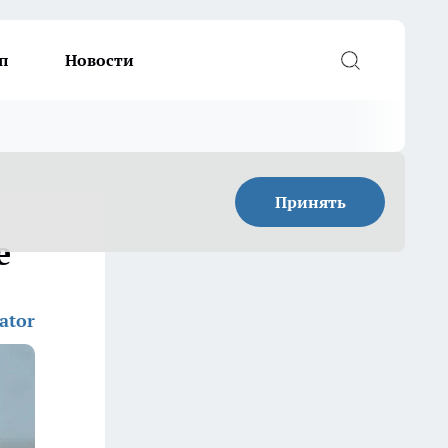
п
Новости
Принять
е
ator