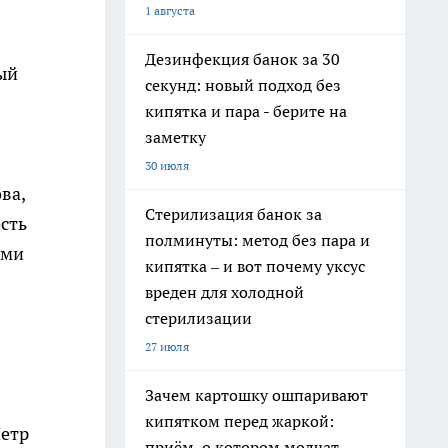
1 августа
Дезинфекция банок за 30
ый
секунд: новый подход без
кипятка и пара - берите на
заметку
30 июля
ва,
Стерилизация банок за
сть
полминуты: метод без пара и
ыми
кипятка – и вот почему уксус
вреден для холодной
стерилизации
27 июля
Зачем картошку ошпаривают
кипятком перед жаркой:
Петр
приём, о котором молчат