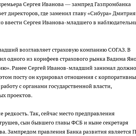
-премьера Сергея Иванова — зампред Газпромбанка
ет директоров, где заменил главу «Сибура» Дмитрия
ало ввести Сергея Иванова-младшего в наблюдательн
адший возглавляет страховую компанию СОГАЗ. В
тил одного из корифеев страхового рынка Вадима Яно
ию». Ранее Сергей Иванов-младший занимал должно
 этом посту он курировал отношения с корпоративн
а работу с органами государственной власти,
ых проектов.
е редкость. Так, сейчас место предправления
трушев, сын бывшего главы ФСБ и ныне секретаря
ва. Зампредом правления Банка развития является 