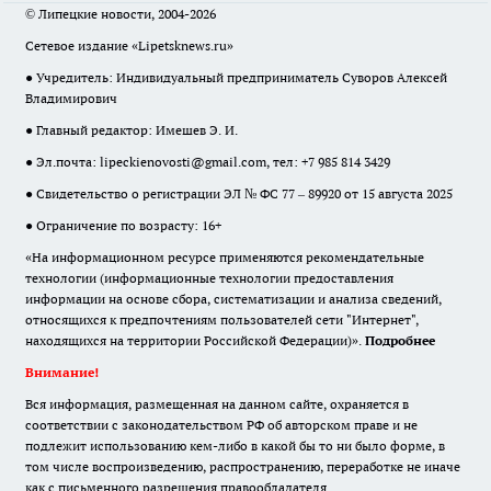
© Липецкие новости, 2004-2026
Сетевое издание «Lipetsknews.ru»
● Учредитель: Индивидуальный предприниматель Суворов Алексей
Владимирович
● Главный редактор: Имешев Э. И.
● Эл.почта:
lipeckienovosti@gmail.com
, тел: +7 985 814 3429
● Свидетельство о регистрации ЭЛ № ФС 77 – 89920 от 15 августа 2025
● Ограничение по возрасту: 16+
«На информационном ресурсе применяются рекомендательные
технологии (информационные технологии предоставления
информации на основе сбора, систематизации и анализа сведений,
относящихся к предпочтениям пользователей сети "Интернет",
находящихся на территории Российской Федерации)».
Подробнее
Внимание!
Вся информация, размещенная на данном сайте, охраняется в
соответствии с законодательством РФ об авторском праве и не
подлежит использованию кем-либо в какой бы то ни было форме, в
том числе воспроизведению, распространению, переработке не иначе
как с письменного разрешения правообладателя.