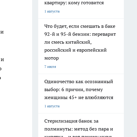
квартиру: кому готовится
1 августа
Что будет, если смешать в баке
ои
92-й и 95-й бензин: переварит
ли смесь китайский,
российский и европейский
мотор
 и
7 июля
о
о
Одиночество как осознанный
выбор: 6 причин, почему
женщины 45+ не влюбляются
1 августа
Стерилизация банок за
полминуты: метод без пара и
кипятка – и вот почему уксус