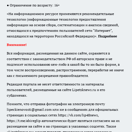
● Ограничение по возрасту: 16+
«На информационном ресурсе применяются рекомендательные
технологии (информационные технологии предоставления
информации на основе сбора, систематизации и анализа сведений,
относящихся к предпочтениям пользователей сети "Интернет",
находящихся на территории Российской Федерации)».
Подробнее
Внимание!
Вся информация, размещенная на данном сайте, охраняется в
соответствии с законодательством РФ об авторском праве и не
подлежит использованию кем-либо в какой бы то ни было форме, в
том числе воспроизведению, распространению, переработке не иначе
как с письменного разрешения правообладателя.
Редакция портала не несет ответственности за материалы
пользователей, размещенные на сайте Lipetsknews.ru и его
субдоменах.
Помните, что отправка фотографии на электронную почту
lipeckienovosti@gmail.com или же в сообщениях для официальных
страницах в социальных сетях https://vk.com/lip48news,
https://t.me/abireglip автоматически будет являться согласием на их
размещение на сайте и на страницах в указанных соцсетях. Также
«Lipetsknews.ru» может передать присланные через указанные