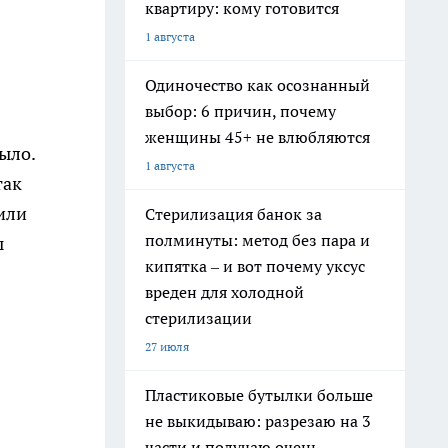
квартиру: кому готовится
1 августа
Одиночество как осознанный
выбор: 6 причин, почему
женщины 45+ не влюбляются
ыло.
1 августа
так
 или
Стерилизация банок за
полминуты: метод без пара и
ы
кипятка – и вот почему уксус
вреден для холодной
стерилизации
27 июля
Пластиковые бутылки больше
не выкидываю: разрезаю на 3
части и получаю очень