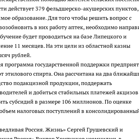
ти действует 379 фельдшерско-акушерских пунктов,
мое образование. Для того чтобы решить вопрос с
озобновить в них работу аптек, необходимо направ
обучение будет проводиться на базе Липецкого и
ение 11 месяцев. На эти цели из областной казны
сяч рублей.
ая программа государственной поддержки предприят
 этилового спирта. Она рассчитана на два ближайш
одство подакцизной продукции, поддержать
водителей и добиться стабильных платежей акцизов
ить субсидий в размере 106 миллионов. По оценке
ь объем налоговых поступлений в консолидированны
ведливая Россия. Жизнь» Сергей Грушевский и
диная Россия» Виктор Хрипунков усомнились в