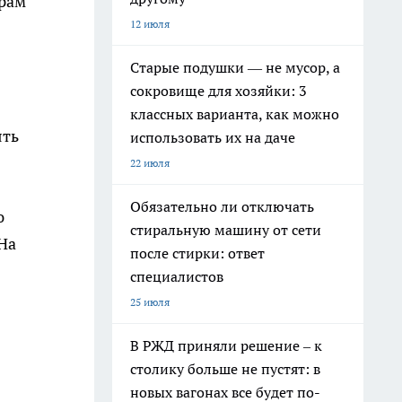
грам
12 июля
Старые подушки — не мусор, а
сокровище для хозяйки: 3
классных варианта, как можно
ять
использовать их на даче
22 июля
Обязательно ли отключать
ю
стиральную машину от сети
На
после стирки: ответ
специалистов
25 июля
В РЖД приняли решение – к
столику больше не пустят: в
новых вагонах все будет по-