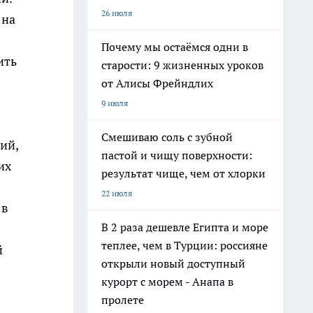
26 июля
 на
Почему мы остаёмся одни в
ить
старости: 9 жизненных уроков
от Алисы Фрейндлих
9 июля
Смешиваю соль с зубной
ий,
пастой и чищу поверхности:
их
результат чище, чем от хлорки
22 июля
 в
В 2 раза дешевле Египта и море
теплее, чем в Турции: россияне
й
открыли новый доступный
курорт с морем - Анапа в
пролете