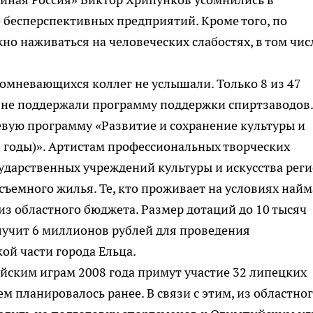
 бесперспективных предприятий. Кроме того, по
но наживаться на человеческих слабостях, в том чис
омневающихся коллег не услышали. Только 8 из 47
в не поддержали программу поддержки спиртзаводов
вую программу «Развитие и сохранение культуры и
 годы)». Артистам профессиональных творческих
сударственных учреждений культуры и искусства рег
съемного жилья. Те, кто проживает на условиях найм
из областного бюджета. Размер дотаций до 10 тысяч
лучит 6 миллионов рублей для проведения
ой части города Ельца.
йским играм 2008 года примут участие 32 липецких
ем планировалось ранее. В связи с этим, из областно