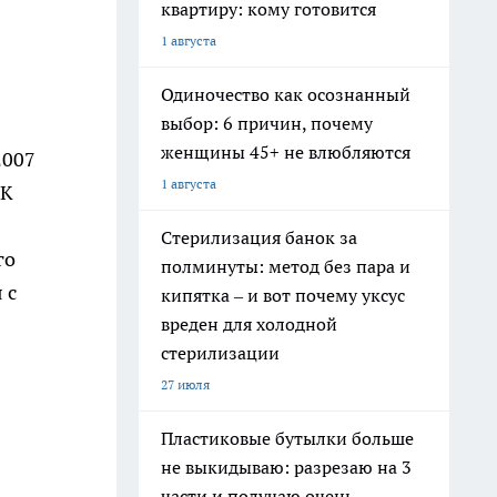
квартиру: кому готовится
1 августа
Одиночество как осознанный
выбор: 6 причин, почему
женщины 45+ не влюбляются
2007
1 августа
 К
Стерилизация банок за
го
полминуты: метод без пара и
 с
кипятка – и вот почему уксус
вреден для холодной
стерилизации
27 июля
Пластиковые бутылки больше
не выкидываю: разрезаю на 3
части и получаю очень