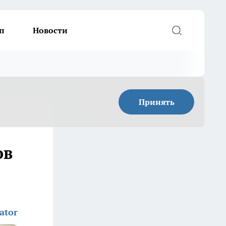
п
Новости
Принять
ов
ator