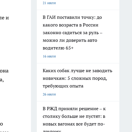
21 июля
В ГАИ поставили точку: до
ле и
какого возраста в России
законно садиться за руль –
можно ли доверить авто
.
водителю 65+
16 июля
иона
Каких собак лучше не заводить
новичкам: 5 сложных пород,
а,
требующих опыта
26 июля
В РЖД приняли решение – к
столику больше не пустят: в
го
новых вагонах все будет по-
другому