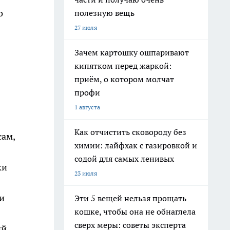
о
полезную вещь
27 июля
Зачем картошку ошпаривают
кипятком перед жаркой:
приём, о котором молчат
профи
1 августа
Как отчистить сковороду без
сам,
химии: лайфхак с газировкой и
содой для самых ленивых
ки
23 июля
и
Эти 5 вещей нельзя прощать
кошке, чтобы она не обнаглела
сверх меры: советы эксперта
й.