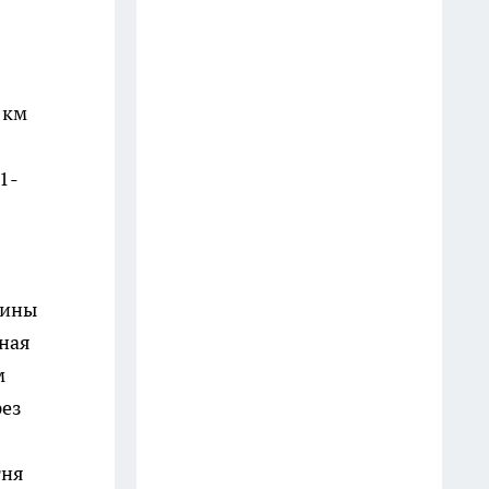
квартиру: кому готовится
1 августа
Одиночество как осознанный
 км
выбор: 6 причин, почему
женщины 45+ не влюбляются
1-
1 августа
Стерилизация банок за
полминуты: метод без пара и
кипятка – и вот почему уксус
щины
вреден для холодной
нная
стерилизации
м
27 июля
рез
Пластиковые бутылки больше
не выкидываю: разрезаю на 3
гня
части и получаю очень