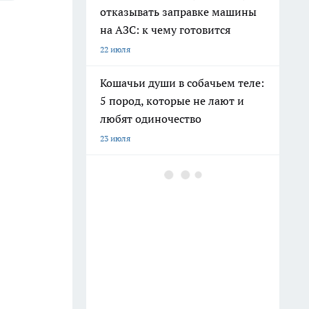
отказывать заправке машины
на АЗС: к чему готовится
22 июля
Кошачьи души в собачьем теле:
5 пород, которые не лают и
любят одиночество
23 июля
Дезинфекция банок за 30
секунд: новый подход без
кипятка и пара - берите на
заметку
30 июля
С 1 июля смогут законно
подселить незнакомцев в