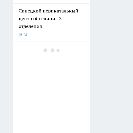
Липецкий перинатальный
центр объединил 3
отделения
05:28
Вместо Таиланда —
Азовское море: россияне
нашли курорт в 2 раза
дешевле и комфортнее
05:08
Вот как легко избавиться от
неприятного запаха ног:
эффективные средства и
советы дерматолога
04:50