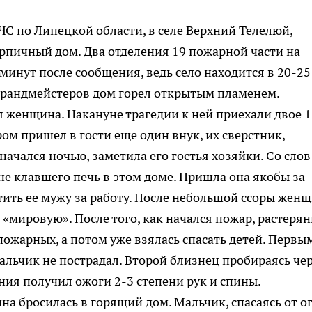
ЧС по Липецкой области, в селе Верхний Телелюй,
ирпичный дом. Два отделения 19 пожарной части на
минут после сообщения, ведь село находится в 20-25
 брандмейстеров дом горел открытым пламенем.
 женщина. Накануне трагедии к ней приехали двое 1
ом пришел в гости еще один внук, их сверстник,
ачался ночью, заметила его гостья хозяйки. Со слов
не клавшего печь в этом доме. Пришла она якобы за
ить ее мужу за работу. После небольшой ссоры жен
«мировую». После того, как начался пожар, растеря
пожарных, а потом уже взялась спасать детей. Первы
мальчик не пострадал. Второй близнец пробираясь че
ия получил ожоги 2-3 степени рук и спины.
а бросилась в горящий дом. Мальчик, спасаясь от о