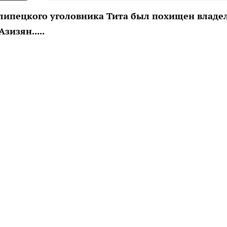
 липецкого уголовника Тита был похищен владе
зизян.....