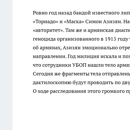
Ровно год назад бандой известного ли
«Торнадо» и «Маска» Симон Азизян. На
«авторитет». Там же и армянская диас
геноцида организованного в 1915 году
об армянах, Азизян эмоционально отреа
направлении. Год милиция искала и пох
что сотрудники УБОП нашли тело армя
Сегодня же фрагменты тела отправлены
дактилоскопию будут проводить по дв
О ходе расследования этого громкого п