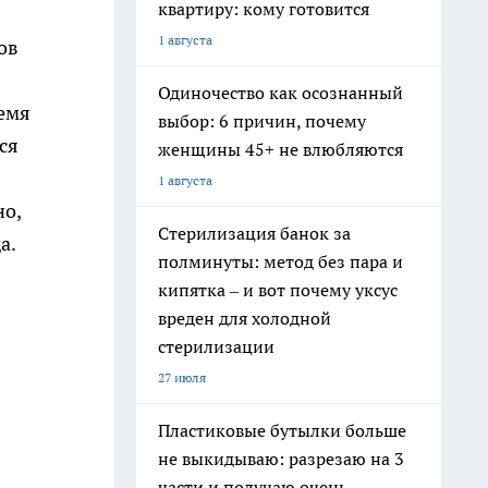
квартиру: кому готовится
1 августа
ов
Одиночество как осознанный
ремя
выбор: 6 причин, почему
ся
женщины 45+ не влюбляются
1 августа
но,
Стерилизация банок за
а.
полминуты: метод без пара и
кипятка – и вот почему уксус
вреден для холодной
стерилизации
27 июля
Пластиковые бутылки больше
не выкидываю: разрезаю на 3
части и получаю очень