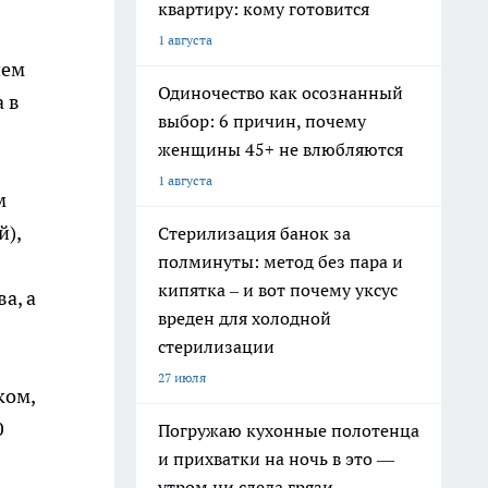
квартиру: кому готовится
1 августа
ием
Одиночество как осознанный
 в
выбор: 6 причин, почему
женщины 45+ не влюбляются
1 августа
м
й),
Стерилизация банок за
полминуты: метод без пара и
кипятка – и вот почему уксус
а, а
вреден для холодной
стерилизации
27 июля
ком,
0
Погружаю кухонные полотенца
и прихватки на ночь в это —
утром ни следа грязи