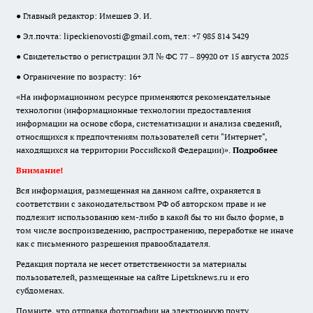
● Главный редактор: Имешев Э. И.
● Эл.почта:
lipeckienovosti@gmail.com
, тел: +7 985 814 3429
● Свидетельство о регистрации ЭЛ № ФС 77 – 89920 от 15 августа 2025
● Ограничение по возрасту: 16+
«На информационном ресурсе применяются рекомендательные
технологии (информационные технологии предоставления
информации на основе сбора, систематизации и анализа сведений,
относящихся к предпочтениям пользователей сети "Интернет",
находящихся на территории Российской Федерации)».
Подробнее
Внимание!
Вся информация, размещенная на данном сайте, охраняется в
соответствии с законодательством РФ об авторском праве и не
подлежит использованию кем-либо в какой бы то ни было форме, в
том числе воспроизведению, распространению, переработке не иначе
как с письменного разрешения правообладателя.
Редакция портала не несет ответственности за материалы
пользователей, размещенные на сайте Lipetsknews.ru и его
субдоменах.
Помните, что отправка фотографии на электронную почту