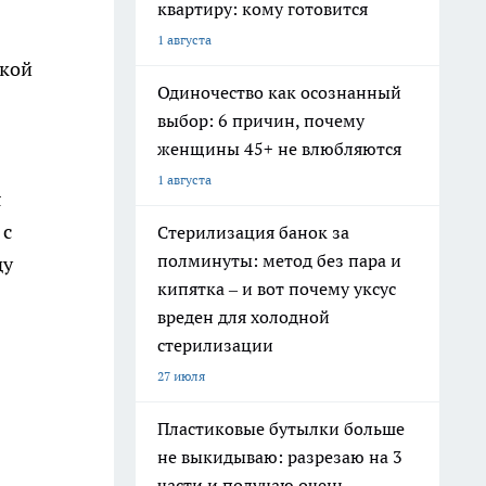
квартиру: кому готовится
1 августа
цкой
Одиночество как осознанный
выбор: 6 причин, почему
женщины 45+ не влюбляются
1 августа
я
 с
Стерилизация банок за
полминуты: метод без пара и
ду
кипятка – и вот почему уксус
вреден для холодной
стерилизации
27 июля
Пластиковые бутылки больше
не выкидываю: разрезаю на 3
части и получаю очень