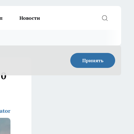
п
Новости
Принять
10
ator