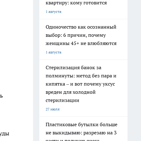
квартиру: кому готовится
1 августа
Одиночество как осознанный
выбор: 6 причин, почему
женщины 45+ не влюбляются
1 августа
Стерилизация банок за
полминуты: метод без пара и
кипятка – и вот почему уксус
вреден для холодной
сь
стерилизации
27 июля
Пластиковые бутылки больше
не выкидываю: разрезаю на 3
руды
части и получаю очень