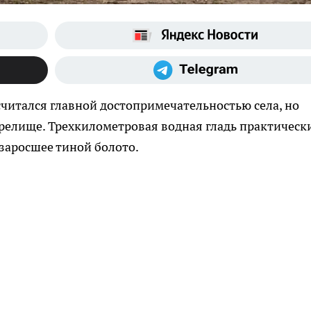
читался главной достопримечательностью села, но
зрелище. Трехкилометровая водная гладь практическ
 заросшее тиной болото.