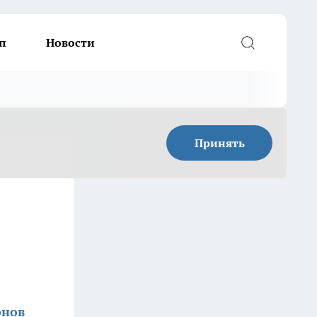
п
Новости
Принять
онов