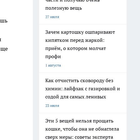
полезную вещь
27 июля
ишь
Зачем картошку ошпаривают
и
кипятком перед жаркой:
приём, о котором молчат
бще
профи
1 августа
Как отчистить сковороду без
химии: лайфхак с газировкой и
содой для самых ленивых
23 июля
Эти 5 вещей нельзя прощать
кошке, чтобы она не обнаглела
сверх меры: советы эксперта