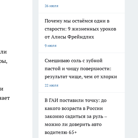
26 июля
Почему мы остаёмся одни в
старости: 9 жизненных уроков
от Алисы Фрейндлих
9 июля
или
Смешиваю соль с зубной
ры,
пастой и чищу поверхности:
результат чище, чем от хлорки
22 июля
ли
нает
В ГАИ поставили точку: до
какого возраста в России
законно садиться за руль –
можно ли доверить авто
водителю 65+