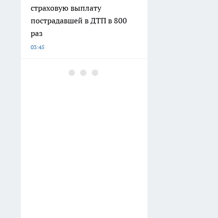
страховую выплату
пострадавшей в ДТП в 800
раз
03:45
Липецкие водители губят
газоны ради тени под
тополями
03:35
Оцените свои
математические навыки:
решите пример (3/7 × 21) :
(3/5 × 15) + (2/3 × 9)
03:24
Жара заставила