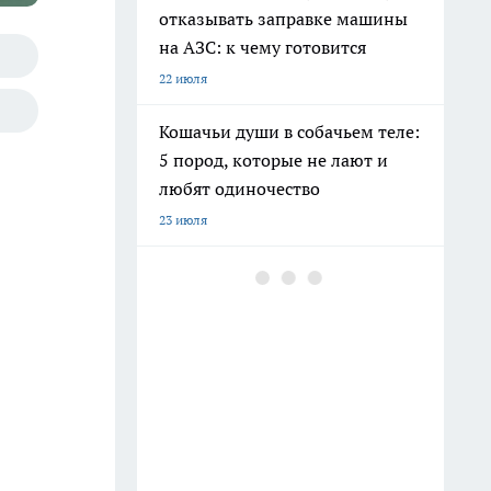
отказывать заправке машины
на АЗС: к чему готовится
22 июля
Кошачьи души в собачьем теле:
5 пород, которые не лают и
любят одиночество
23 июля
Дезинфекция банок за 30
секунд: новый подход без
кипятка и пара - берите на
заметку
30 июля
С 1 июля смогут законно
подселить незнакомцев в