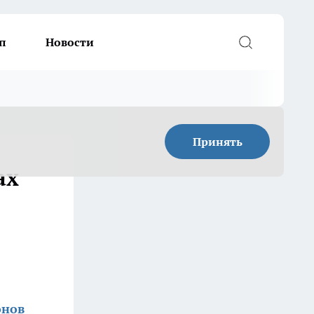
п
Новости
Принять
ах
онов