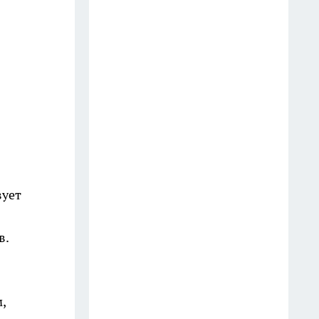
квартиру: кому готовится
1 августа
Одиночество как осознанный
выбор: 6 причин, почему
женщины 45+ не влюбляются
1 августа
Стерилизация банок за
полминуты: метод без пара и
кипятка – и вот почему уксус
вует
вреден для холодной
стерилизации
в.
27 июля
Пластиковые бутылки больше
не выкидываю: разрезаю на 3
,
части и получаю очень