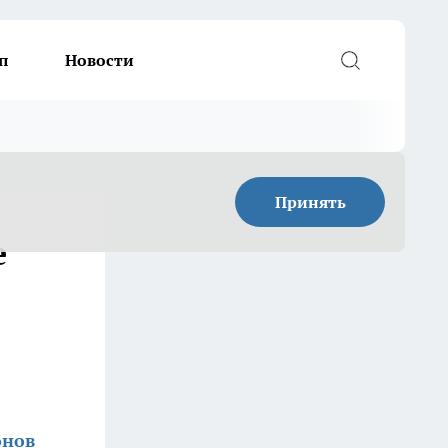
п
Новости
Принять
е
онов