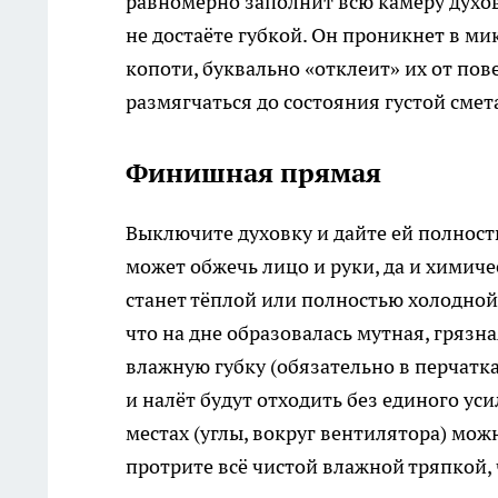
равномерно заполнит всю камеру духовк
не достаёте губкой. Он проникнет в м
копоти, буквально «отклеит» их от по
размягчаться до состояния густой смет
Финишная прямая
Выключите духовку и дайте ей полност
может обжечь лицо и руки, да и химиче
станет тёплой или полностью холодной.
что на дне образовалась мутная, грязн
влажную губку (обязательно в перчатка
и налёт будут отходить без единого у
местах (углы, вокруг вентилятора) мож
протрите всё чистой влажной тряпкой,