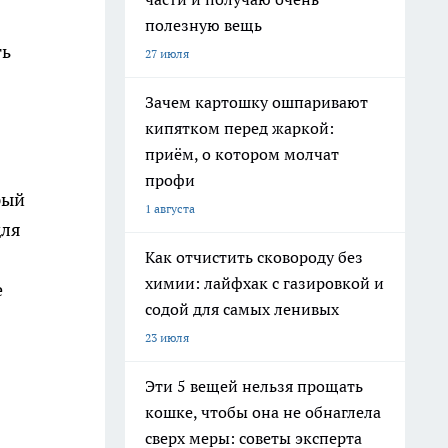
полезную вещь
ть
27 июля
Зачем картошку ошпаривают
кипятком перед жаркой:
приём, о котором молчат
профи
рый
1 августа
для
Как отчистить сковороду без
химии: лайфхак с газировкой и
е
содой для самых ленивых
23 июля
Эти 5 вещей нельзя прощать
кошке, чтобы она не обнаглела
сверх меры: советы эксперта