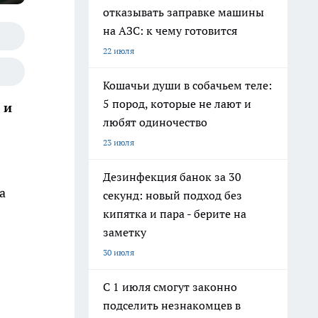
отказывать заправке машины
на АЗС: к чему готовится
22 июля
Кошачьи души в собачьем теле:
5 пород, которые не лают и
 и
любят одиночество
23 июля
Дезинфекция банок за 30
а
секунд: новый подход без
кипятка и пара - берите на
заметку
30 июля
С 1 июля смогут законно
подселить незнакомцев в