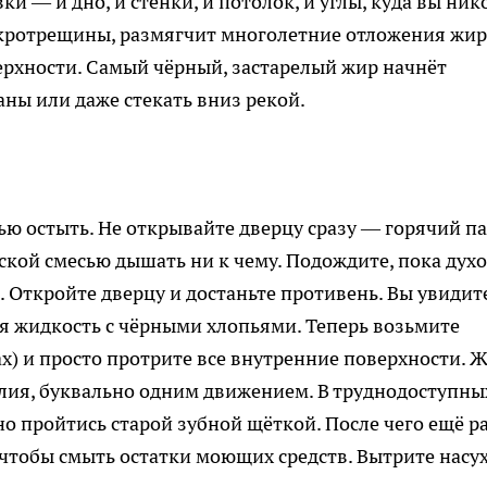
и — и дно, и стенки, и потолок, и углы, куда вы ник
икротрещины, размягчит многолетние отложения жир
верхности. Самый чёрный, застарелый жир начнёт
аны или даже стекать вниз рекой.
ью остыть. Не открывайте дверцу сразу — горячий п
ской смесью дышать ни к чему. Подождите, пока дух
 Откройте дверцу и достаньте противень. Вы увидите
ая жидкость с чёрными хлопьями. Теперь возьмите
х) и просто протрите все внутренние поверхности. 
силия, буквально одним движением. В труднодоступны
но пройтись старой зубной щёткой. После чего ещё р
 чтобы смыть остатки моющих средств. Вытрите насух