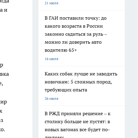
огда
21 июля
а и
В ГАИ поставили точку: до
какого возраста в России
законно садиться за руль –
можно ли доверить авто
водителю 65+
16 июля
ар
овка
Каких собак лучше не заводить
новичкам: 5 сложных пород,
,
требующих опыта
26 июля
Жир
х
В РЖД приняли решение – к
аз
столику больше не пустят: в
о.
новых вагонах все будет по-
другому