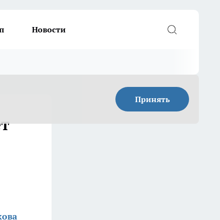
п
Новости
Принять
ет
кова