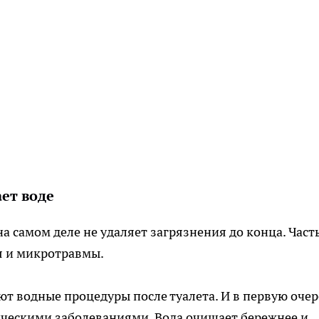
ет воде
а самом деле не удаляет загрязнения до конца. Част
я и микротравмы.
т водные процедуры после туалета. И в первую очер
ическими заболеваниями. Вода очищает бережнее и