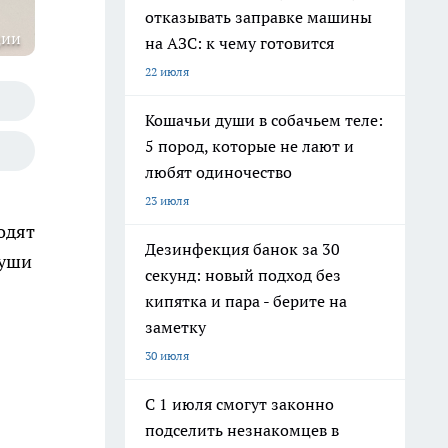
отказывать заправке машины
ции
на АЗС: к чему готовится
22 июля
Кошачьи души в собачьем теле:
5 пород, которые не лают и
любят одиночество
23 июля
одят
Дезинфекция банок за 30
души
секунд: новый подход без
кипятка и пара - берите на
заметку
30 июля
С 1 июля смогут законно
подселить незнакомцев в