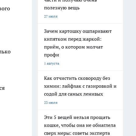
полезную вещь
вого
27 июля
Зачем картошку ошпаривают
кипятком перед жаркой:
приём, о котором молчат
лько
профи
1 августа
Как отчистить сковороду без
химии: лайфхак с газировкой и
ся
содой для самых ленивых
23 июля
Эти 5 вещей нельзя прощать
кошке, чтобы она не обнаглела
сверх меры: советы эксперта