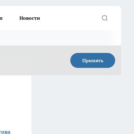
п
Новости
Принять
това