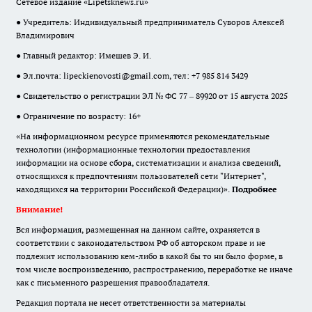
Сетевое издание «Lipetsknews.ru»
● Учредитель: Индивидуальный предприниматель Суворов Алексей
Владимирович
● Главный редактор: Имешев Э. И.
● Эл.почта:
lipeckienovosti@gmail.com
, тел: +7 985 814 3429
● Свидетельство о регистрации ЭЛ № ФС 77 – 89920 от 15 августа 2025
● Ограничение по возрасту: 16+
«На информационном ресурсе применяются рекомендательные
технологии (информационные технологии предоставления
информации на основе сбора, систематизации и анализа сведений,
относящихся к предпочтениям пользователей сети "Интернет",
находящихся на территории Российской Федерации)».
Подробнее
Внимание!
Вся информация, размещенная на данном сайте, охраняется в
соответствии с законодательством РФ об авторском праве и не
подлежит использованию кем-либо в какой бы то ни было форме, в
том числе воспроизведению, распространению, переработке не иначе
как с письменного разрешения правообладателя.
Редакция портала не несет ответственности за материалы