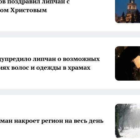
в поздравил липчан с
вом Христовым
упредило липчан о возможных
иях волос и одежды в храмах
уман накроет регион на весь день