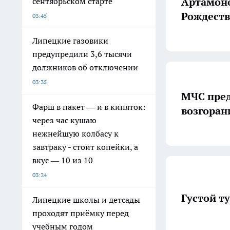
Артамоно
сентябрьском старте
Рождест
03:45
Липецкие газовики
предупредили 3,6 тысячи
должников об отключении
03:35
МЧС пред
Фарш в пакет — и в кипяток:
возгоран
через час кушаю
нежнейшую колбасу к
завтраку - стоит копейки, а
вкус — 10 из 10
03:24
Густой т
Липецкие школы и детсады
проходят приёмку перед
учебным годом