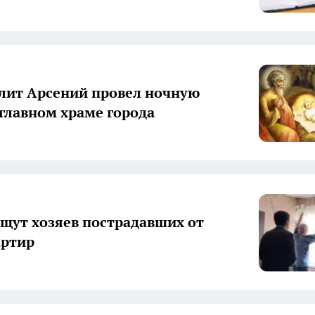
ит Арсений провел ночную
 главном храме города
ищут хозяев пострадавших от
артир