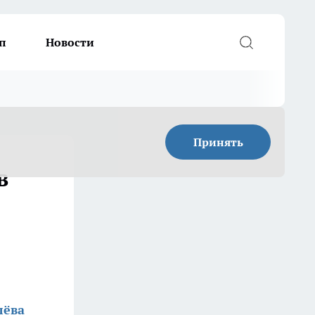
п
Новости
Принять
в
лёва