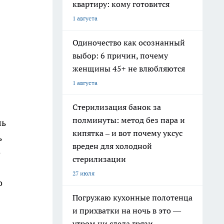
квартиру: кому готовится
1 августа
Одиночество как осознанный
выбор: 6 причин, почему
женщины 45+ не влюбляются
1 августа
Стерилизация банок за
полминуты: метод без пара и
ль
кипятка – и вот почему уксус
ь
вреден для холодной
е
стерилизации
27 июля
о
Погружаю кухонные полотенца
и прихватки на ночь в это —
утром ни следа грязи