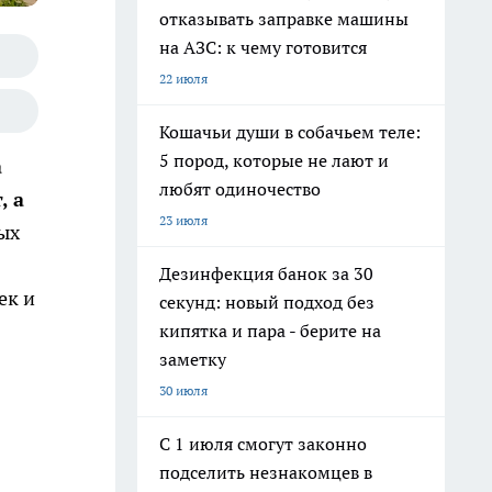
отказывать заправке машины
на АЗС: к чему готовится
22 июля
Кошачьи души в собачьем теле:
5 пород, которые не лают и
а
любят одиночество
, а
23 июля
ных
Дезинфекция банок за 30
ек и
секунд: новый подход без
кипятка и пара - берите на
заметку
30 июля
С 1 июля смогут законно
подселить незнакомцев в