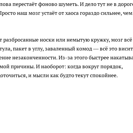
олова перестаёт фоново шуметь. И дело тут не в доро
росто наш мозг устаёт от хаоса гораздо сильнее, чем
ет разбросанные носки или немытую кружку, мозг всё
тула, пакет в углу, заваленный комод — всё это висит
ение незаконченности. Из-за этого быстрее накатыв
мой причины. И наоборот: когда вокруг порядок,
оточиться, и мысли как будто текут спокойнее.