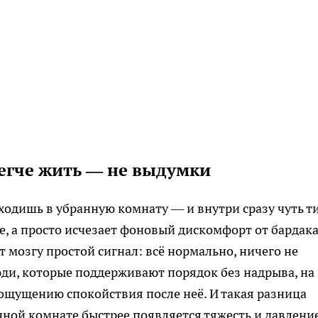
легче жить — не выдумки
одишь в убранную комнату — и внутри сразу чуть т
е, а просто исчезает фоновый дискомфорт от бардака
 мозгу простой сигнал: всё нормально, ничего не
юди, которые поддерживают порядок без надрыва, на
 ощущению спокойствия после неё. И такая разница
нной комнате быстрее появляется тяжесть и давление