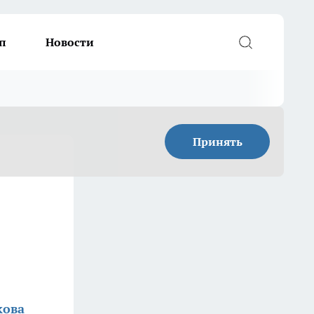
п
Новости
Принять
кова