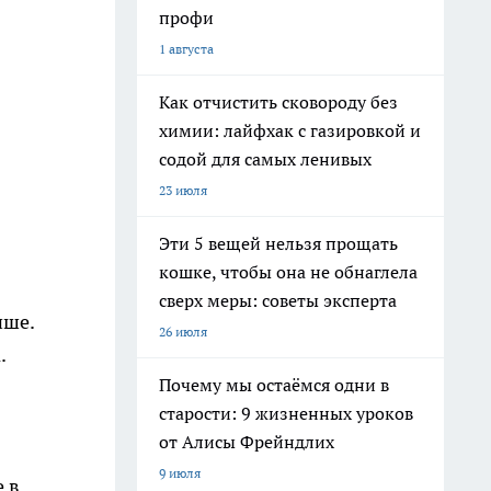
профи
1 августа
Как отчистить сковороду без
химии: лайфхак с газировкой и
содой для самых ленивых
23 июля
Эти 5 вещей нельзя прощать
кошке, чтобы она не обнаглела
сверх меры: советы эксперта
ише.
26 июля
.
Почему мы остаёмся одни в
старости: 9 жизненных уроков
от Алисы Фрейндлих
9 июля
 в