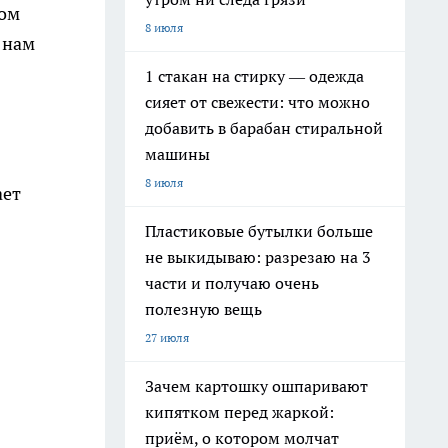
гом
8 июля
 нам
1 стакан на стирку — одежда
сияет от свежести: что можно
добавить в барабан стиральной
машины
8 июля
ает
Пластиковые бутылки больше
не выкидываю: разрезаю на 3
части и получаю очень
полезную вещь
27 июля
Зачем картошку ошпаривают
кипятком перед жаркой:
приём, о котором молчат