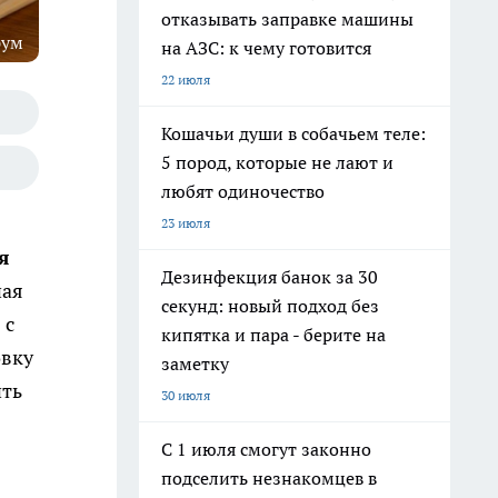
отказывать заправке машины
рум
на АЗС: к чему готовится
22 июля
Кошачьи души в собачьем теле:
5 пород, которые не лают и
любят одиночество
23 июля
я
Дезинфекция банок за 30
ная
секунд: новый подход без
 с
кипятка и пара - берите на
овку
заметку
ить
30 июля
С 1 июля смогут законно
подселить незнакомцев в