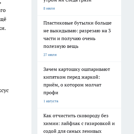
,
8 июля
ого
ещё
Пластиковые бутылки больше
ки.
не выкидываю: разрезаю на 3
части и получаю очень
полезную вещь
27 июля
Зачем картошку ошпаривают
кипятком перед жаркой:
приём, о котором молчат
ксус
профи
1 августа
Как отчистить сковороду без
химии: лайфхак с газировкой и
содой для самых ленивых