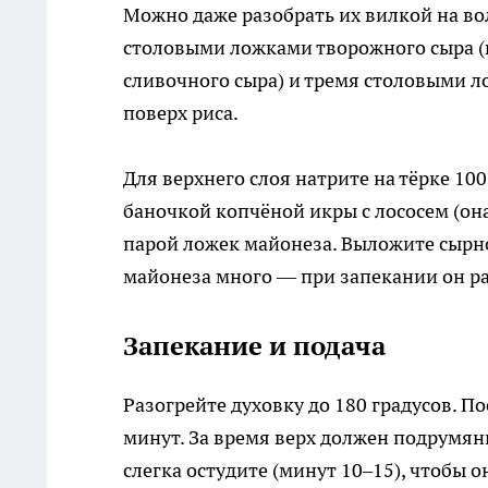
Можно даже разобрать их вилкой на в
столовыми ложками творожного сыра (
сливочного сыра) и тремя столовыми л
поверх риса.
Для верхнего слоя натрите на тёрке 10
баночкой копчёной икры с лососем (она
парой ложек майонеза. Выложите сырно
майонеза много — при запекании он ра
Запекание и подача
Разогрейте духовку до 180 градусов. П
минут. За время верх должен подрумяни
слегка остудите (минут 10–15), чтобы о