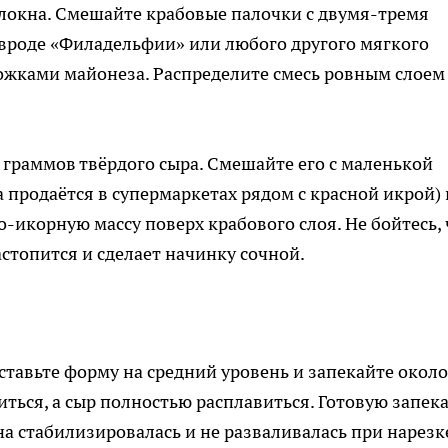
олокна. Смешайте крабовые палочки с двумя-тремя
вроде «Филадельфии» или любого другого мягкого
ожками майонеза. Распределите смесь ровным слоем
0 граммов твёрдого сыра. Смешайте его с маленькой
 продаётся в супермаркетах рядом с красной икрой) 
-икорную массу поверх крабового слоя. Не бойтесь, 
стопится и сделает начинку сочной.
оставьте форму на средний уровень и запекайте около
ться, а сыр полностью расплавиться. Готовую запек
на стабилизировалась и не разваливалась при нарезк