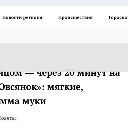
Новости региона
Происшествия
Гороско
йцом — через 20 минут на
Овсянок»: мягкие,
амма муки
Советы