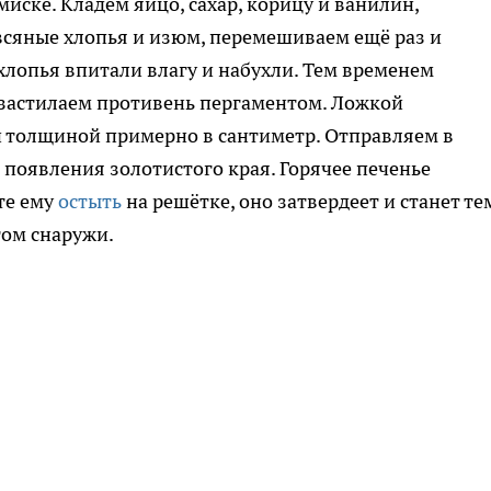
иске. Кладём яйцо, сахар, корицу и ванилин,
сяные хлопья и изюм, перемешиваем ещё раз и
хлопья впитали влагу и набухли. Тем временем
и застилаем противень пергаментом. Ложкой
 толщиной примерно в сантиметр. Отправляем в
 появления золотистого края. Горячее печенье
те ему
остыть
на решётке, оно затвердеет и станет те
том снаружи.