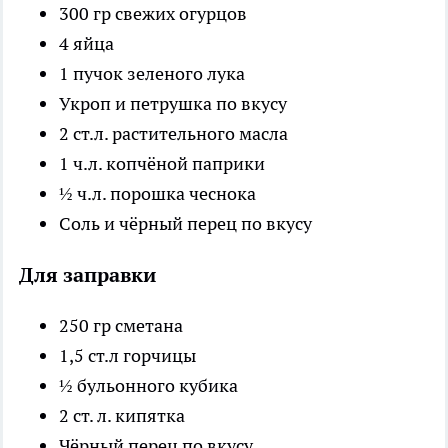
300 гр свежих огурцов
4 яйца
1 пучок зеленого лука
Укроп и петрушка по вкусу
2 ст.л. растительного масла
1 ч.л. копчёной паприки
½ ч.л. порошка чеснока
Соль и чёрный перец по вкусу
Для заправки
250 гр сметана
1,5 ст.л горчицы
½ бульонного кубика
2 ст. л. кипятка
Чёрный перец по вкусу