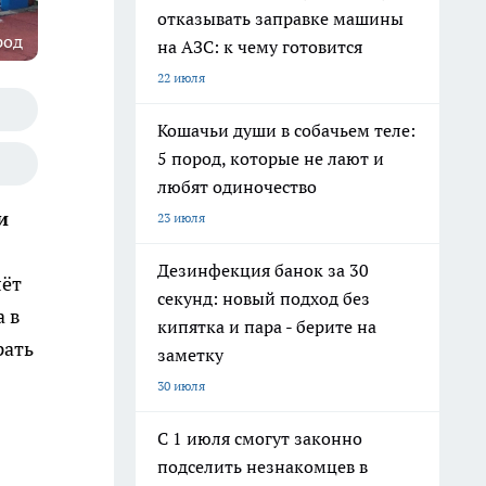
отказывать заправке машины
род
на АЗС: к чему готовится
22 июля
Кошачьи души в собачьем теле:
5 пород, которые не лают и
любят одиночество
и
23 июля
Дезинфекция банок за 30
лёт
секунд: новый подход без
а в
кипятка и пара - берите на
рать
заметку
30 июля
С 1 июля смогут законно
подселить незнакомцев в