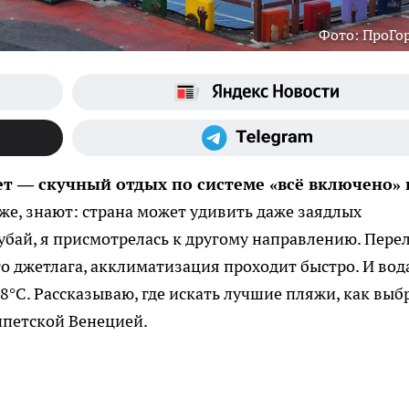
Фото: ПроГо
т — скучный отдых по системе «всё включено» 
бже, знают: страна может удивить даже заядлых
убай, я присмотрелась к другому направлению. Пере
о джетлага, акклиматизация проходит быстро. И вод
°C. Рассказываю, где искать лучшие пляжи, как выб
ипетской Венецией.