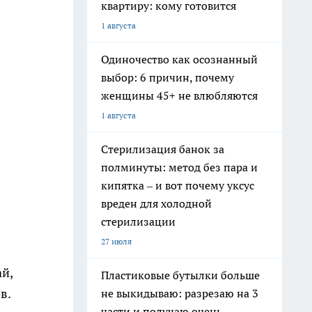
квартиру: кому готовится
1 августа
Одиночество как осознанный
выбор: 6 причин, почему
женщины 45+ не влюбляются
1 августа
Стерилизация банок за
полминуты: метод без пара и
кипятка – и вот почему уксус
вреден для холодной
стерилизации
27 июля
ай,
Пластиковые бутылки больше
в.
не выкидываю: разрезаю на 3
части и получаю очень