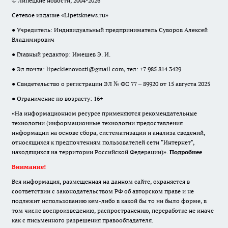
© Липецкие новости, 2004-2026
Сетевое издание «Lipetsknews.ru»
● Учредитель: Индивидуальный предприниматель Суворов Алексей
Владимирович
● Главный редактор: Имешев Э. И.
● Эл.почта:
lipeckienovosti@gmail.com
, тел: +7 985 814 3429
● Свидетельство о регистрации ЭЛ № ФС 77 – 89920 от 15 августа 2025
● Ограничение по возрасту: 16+
«На информационном ресурсе применяются рекомендательные
технологии (информационные технологии предоставления
информации на основе сбора, систематизации и анализа сведений,
относящихся к предпочтениям пользователей сети "Интернет",
находящихся на территории Российской Федерации)».
Подробнее
Внимание!
Вся информация, размещенная на данном сайте, охраняется в
соответствии с законодательством РФ об авторском праве и не
подлежит использованию кем-либо в какой бы то ни было форме, в
том числе воспроизведению, распространению, переработке не иначе
как с письменного разрешения правообладателя.