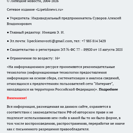
© Липецкие новости, 2004-2026
Сетевое издание «Lipetsknews.ru»
● Учредитель: Индивидуальный предприниматель Суворов Алексей
Владимирович
● Главный редактор: Имешев Э. И.
● Эл.почта:
lipeckienovosti@gmail.com
, тел: +7 985 814 3429
● Свидетельство о регистрации ЭЛ № ФС 77 – 89920 от 15 августа 2025
● Ограничение по возрасту: 16+
«На информационном ресурсе применяются рекомендательные
технологии (информационные технологии предоставления
информации на основе сбора, систематизации и анализа сведений,
относящихся к предпочтениям пользователей сети "Интернет",
находящихся на территории Российской Федерации)».
Подробнее
Внимание!
Вся информация, размещенная на данном сайте, охраняется в
соответствии с законодательством РФ об авторском праве и не
подлежит использованию кем-либо в какой бы то ни было форме, в
том числе воспроизведению, распространению, переработке не иначе
как с письменного разрешения правообладателя.