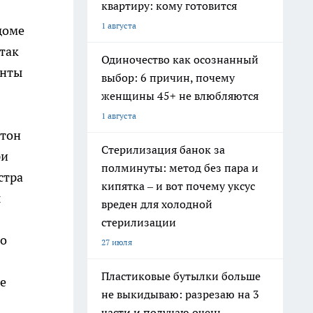
квартиру: кому готовится
1 августа
доме
так
Одиночество как осознанный
енты
выбор: 6 причин, почему
женщины 45+ не влюбляются
1 августа
итон
Стерилизация банок за
ри
полминуты: метод без пара и
стра
кипятка – и вот почему уксус
ы
вреден для холодной
стерилизации
го
27 июля
Пластиковые бутылки больше
же
не выкидываю: разрезаю на 3
части и получаю очень