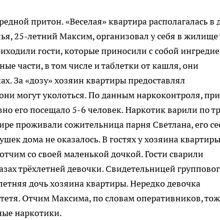
дной притон. «Веселая» квартира располагалась в 
ья, 25-летний Максим, организовал у себя в жилище 
иходили гости, которые приносили с собой ингреди
ые части, в том числе и таблетки от кашля, они
ах. За «дозу» хозяин квартиры предоставлял
 они могут уколоться. По данным наркоконтроля, пр
вно его посещало 5-6 человек. Наркотик варили по т
тире проживали сожительница парня Светлана, его се
шек дома не оказалось. В гостях у хозяина квартир
отчим со своей маленькой дочкой. Гости сварили
лазах трёхлетней девочки. Свидетельницей группово
летняя дочь хозяина квартиры. Нередко девочка
и тетя. Отчим Максима, по словам оперативников, то
ные наркотики.