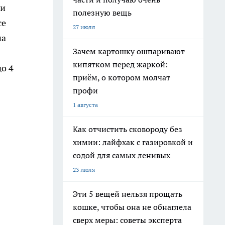
ми
полезную вещь
се
27 июля
на
Зачем картошку ошпаривают
кипятком перед жаркой:
о 4
приём, о котором молчат
профи
1 августа
Как отчистить сковороду без
химии: лайфхак с газировкой и
содой для самых ленивых
23 июля
Эти 5 вещей нельзя прощать
кошке, чтобы она не обнаглела
сверх меры: советы эксперта