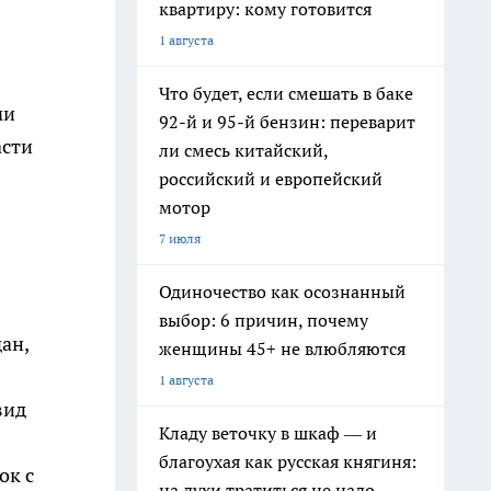
квартиру: кому готовится
1 августа
Что будет, если смешать в баке
ми
92-й и 95-й бензин: переварит
асти
ли смесь китайский,
российский и европейский
мотор
7 июля
Одиночество как осознанный
выбор: 6 причин, почему
ан,
женщины 45+ не влюбляются
1 августа
вид
Кладу веточку в шкаф — и
благоухая как русская княгиня:
ок с
на духи тратиться не надо,