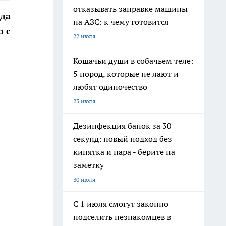
отказывать заправке машины
ода
на АЗС: к чему готовится
о с
22 июля
Кошачьи души в собачьем теле:
5 пород, которые не лают и
любят одиночество
23 июля
Дезинфекция банок за 30
секунд: новый подход без
кипятка и пара - берите на
заметку
30 июля
С 1 июля смогут законно
подселить незнакомцев в