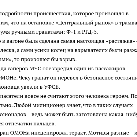
подробности происшествия, которое произошло в
ним, что на остановке «Центральный рынок» в трамв
умя ручными гранатами: Ф-1 и РГД-5.
в вагоне была сделана самая настоящая «растяжка» -
 леска, а сами усики колец на взрывателях были разж
ами», то произошел бы взрыв.
зда саперов МЧС обезвредил один из пассажиров
МОНе. Чеку гранат он перевел в безопасное состояни
оновца увезли в УФСБ.
сатели вовсе не считают этого человека героем. По
ьно. Любой милиционер знает, что в таких случаях
ессионалов – ведь может быть заготовлена какая-ниб
ся отпечатки пальцев.
еран ОМОНа инсценировал теракт. Мотивы разные – 