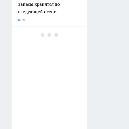
запасы хранятся до
следующей осени
07:40
Имена, которые вы редко
слышите: 5 славянских
вариантов для девочек и их
значение
07:24
Солнечный вкус за 15
минут: топ-3 рецепта
малосольных помидоров
07:15