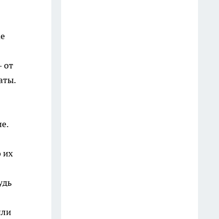
23 июля
Дезинфекция банок за 30
ае
секунд: новый подход без
кипятка и пара - берите на
 от
заметку
аты.
30 июля
Зачем картошку ошпаривают
кипятком перед жаркой:
е.
приём, о котором молчат
профи
 их
1 августа
Стерилизация банок за
удь
полминуты: метод без пара и
кипятка – и вот почему уксус
или
вреден для холодной