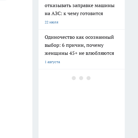
отказывать заправке машины
на АЗС: к чему готовится
22 июля
Одиночество как осознанный
выбор: 6 причин, почему
женщины 45+ не влюбляются
1 августа
С 1 июля смогут законно
подселить незнакомцев в
квартиру: кому готовится
1 августа
Кошачьи души в собачьем теле:
5 пород, которые не лают и
любят одиночество