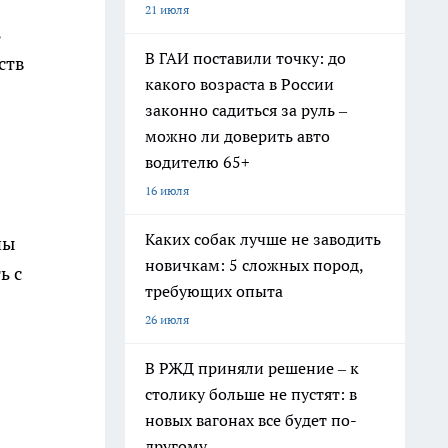
21 июля
ь
В ГАИ поставили точку: до
ств
какого возраста в России
законно садиться за руль –
можно ли доверить авто
водителю 65+
16 июля
Каких собак лучше не заводить
ны
новичкам: 5 сложных пород,
ь с
требующих опыта
26 июля
В РЖД приняли решение – к
столику больше не пустят: в
новых вагонах все будет по-
другому