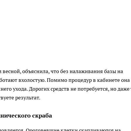
м весной, объяснила, что без налаживания базы на
аботают вхолостую. Помимо процедур в кабинете она
его ухода. Дорогих средств не потребуется, но даже 
уете результат.
нического скраба
бновляется. Ороговевшие клетки скапливаются на