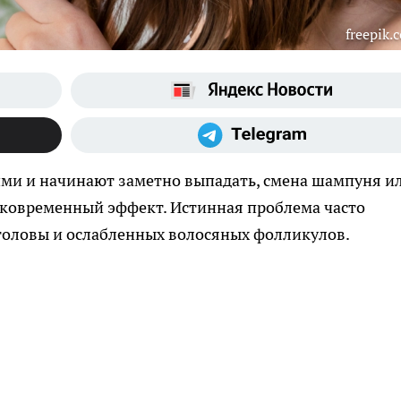
freepik.
ими и начинают заметно выпадать, смена шампуня и
тковременный эффект. Истинная проблема часто
 головы и ослабленных волосяных фолликулов.