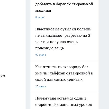
добавить в барабан стиральной
машины
8 июля
Пластиковые бутылки больше
не выкидываю: разрезаю на 3
части и получаю очень
полезную вещь
27 июля
Как отчистить сковороду без
химии: лайфхак с газировкой и
ухо
содой для самых ленивых
23 июля
Почему мы остаёмся одни в
старости: 9 жизненных уроков