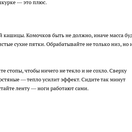
шкурке — это плюс.
 кашицы. Комочков быть не должно, иначе масса бу
истые сухие пятки. Обрабатывайте не только низ, но 
е стопы, чтобы ничего не текло и не сохло. Сверху
рстяные — тепло усилит эффект. Сидите так минут
истайте ленту — ноги работают сами.