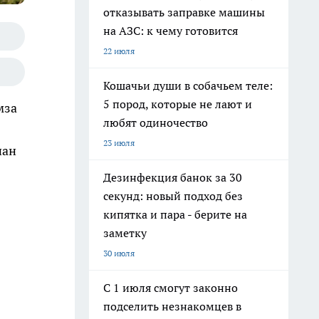
отказывать заправке машины
на АЗС: к чему готовится
22 июля
Кошачьи души в собачьем теле:
5 пород, которые не лают и
мза
любят одиночество
23 июля
нан
Дезинфекция банок за 30
секунд: новый подход без
кипятка и пара - берите на
заметку
30 июля
С 1 июля смогут законно
подселить незнакомцев в