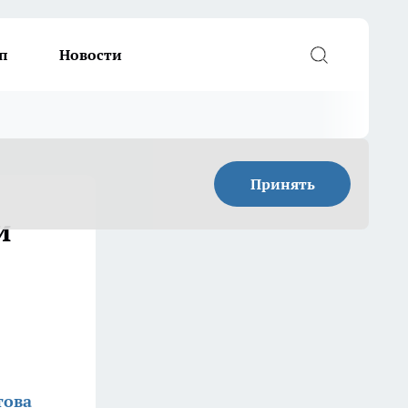
п
Новости
Принять
и
това