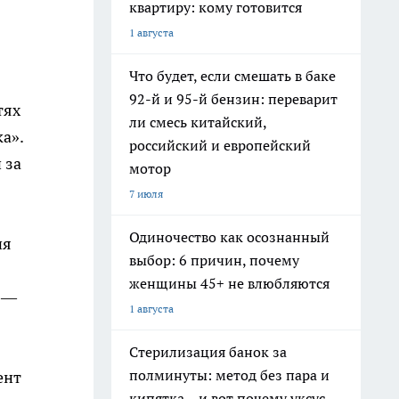
квартиру: кому готовится
1 августа
Что будет, если смешать в баке
92-й и 95-й бензин: переварит
тях
ли смесь китайский,
а».
российский и европейский
 за
мотор
7 июля
Одиночество как осознанный
ия
выбор: 6 причин, почему
женщины 45+ не влюбляются
е —
1 августа
Стерилизация банок за
полминуты: метод без пара и
ент
кипятка – и вот почему уксус