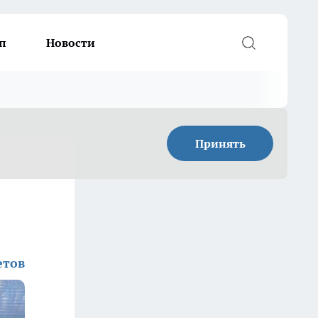
п
Новости
Принять
етов