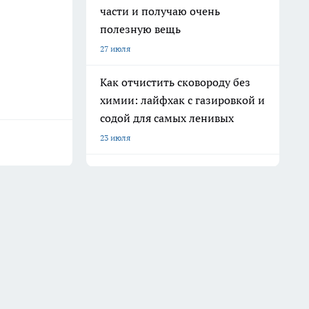
части и получаю очень
полезную вещь
27 июля
Как отчистить сковороду без
химии: лайфхак с газировкой и
содой для самых ленивых
23 июля