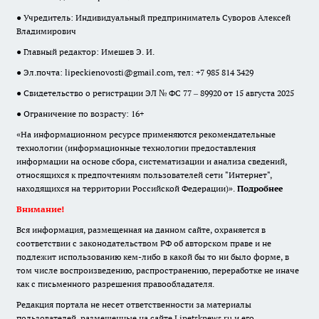
● Учредитель: Индивидуальный предприниматель Суворов Алексей
Владимирович
● Главный редактор: Имешев Э. И.
● Эл.почта:
lipeckienovosti@gmail.com
, тел: +7 985 814 3429
● Свидетельство о регистрации ЭЛ № ФС 77 – 89920 от 15 августа 2025
● Ограничение по возрасту: 16+
«На информационном ресурсе применяются рекомендательные
технологии (информационные технологии предоставления
информации на основе сбора, систематизации и анализа сведений,
относящихся к предпочтениям пользователей сети "Интернет",
находящихся на территории Российской Федерации)».
Подробнее
Внимание!
Вся информация, размещенная на данном сайте, охраняется в
соответствии с законодательством РФ об авторском праве и не
подлежит использованию кем-либо в какой бы то ни было форме, в
том числе воспроизведению, распространению, переработке не иначе
как с письменного разрешения правообладателя.
Редакция портала не несет ответственности за материалы
пользователей, размещенные на сайте Lipetsknews.ru и его