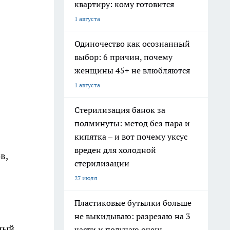
квартиру: кому готовится
1 августа
Одиночество как осознанный
выбор: 6 причин, почему
женщины 45+ не влюбляются
1 августа
Стерилизация банок за
полминуты: метод без пара и
кипятка – и вот почему уксус
вреден для холодной
в,
стерилизации
27 июля
Пластиковые бутылки больше
не выкидываю: разрезаю на 3
елый
части и получаю очень