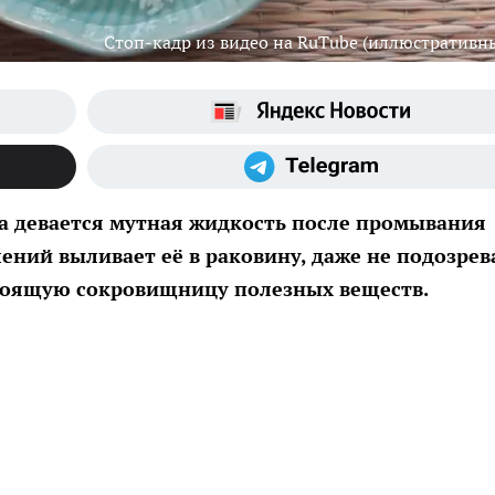
Стоп-кадр из видео на RuTube (иллюстративн
да девается мутная жидкость после промывания
ений выливает её в раковину, даже не подозрев
стоящую сокровищницу полезных веществ.