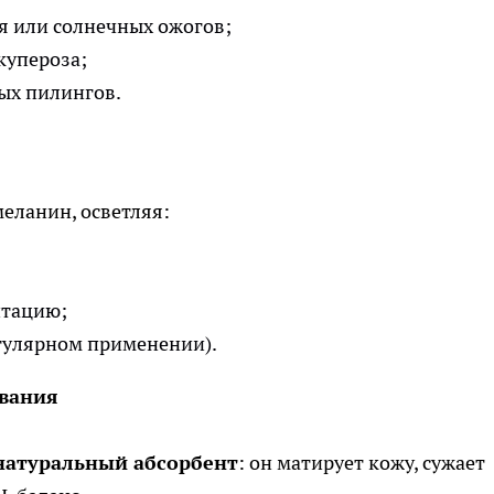
я или солнечных ожогов;
купероза;
ых пилингов.
еланин, осветляя:
нтацию;
егулярном применении).
ивания
натуральный абсорбент
: он матирует кожу, сужает