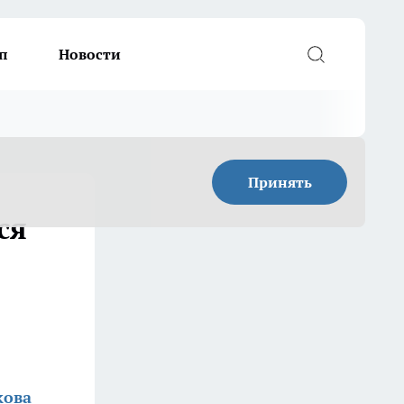
п
Новости
Принять
ся
кова