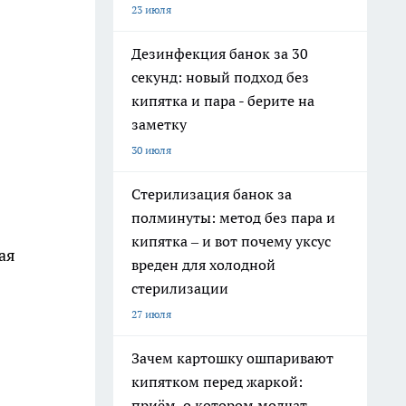
23 июля
Дезинфекция банок за 30
секунд: новый подход без
кипятка и пара - берите на
заметку
30 июля
Стерилизация банок за
полминуты: метод без пара и
кипятка – и вот почему уксус
ая
вреден для холодной
стерилизации
27 июля
Зачем картошку ошпаривают
кипятком перед жаркой:
приём, о котором молчат