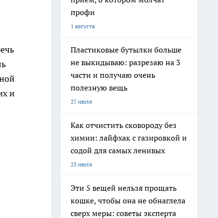
профи
1 августа
речь
Пластиковые бутылки больше
не выкидываю: разрезаю на 3
ль
части и получаю очень
иной
полезную вещь
их и
27 июля
Как отчистить сковороду без
химии: лайфхак с газировкой и
содой для самых ленивых
23 июля
Эти 5 вещей нельзя прощать
кошке, чтобы она не обнаглела
сверх меры: советы эксперта