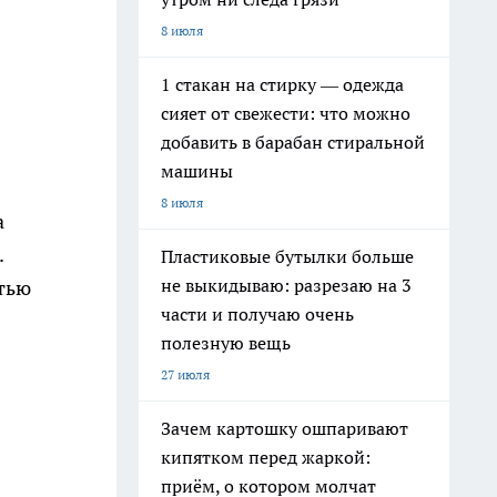
8 июля
1 стакан на стирку — одежда
сияет от свежести: что можно
добавить в барабан стиральной
машины
8 июля
а
.
Пластиковые бутылки больше
не выкидываю: разрезаю на 3
стью
части и получаю очень
полезную вещь
27 июля
Зачем картошку ошпаривают
кипятком перед жаркой:
приём, о котором молчат