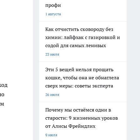
профи
1 августа
Как отчистить сковороду без
химии: лайфхак с газировкой и
содой для самых ленивых
23 июля
Эти 5 вещей нельзя прощать
кошке, чтобы она не обнаглела
ход
сверх меры: советы эксперта
но
26 июля
ом
Почему мы остаёмся одни в
старости: 9 жизненных уроков
от Алисы Фрейндлих
9 июля