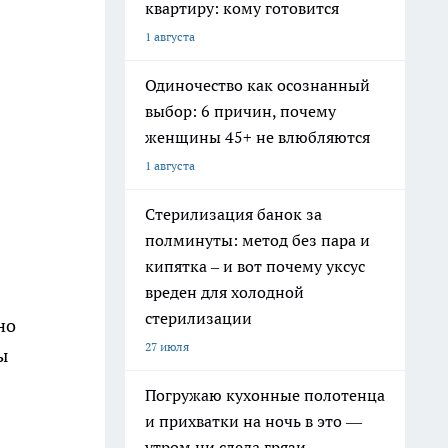
квартиру: кому готовится
1 августа
Одиночество как осознанный
выбор: 6 причин, почему
женщины 45+ не влюбляются
1 августа
Стерилизация банок за
полминуты: метод без пара и
кипятка – и вот почему уксус
вреден для холодной
стерилизации
но
27 июля
ы
Погружаю кухонные полотенца
и прихватки на ночь в это —
утром ни следа грязи