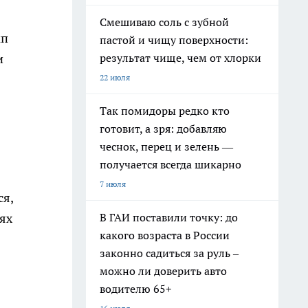
Смешиваю соль с зубной
мп
пастой и чищу поверхности:
результат чище, чем от хлорки
и
22 июля
Так помидоры редко кто
готовит, а зря: добавляю
чеснок, перец и зелень —
получается всегда шикарно
7 июля
ся,
В ГАИ поставили точку: до
ях
какого возраста в России
законно садиться за руль –
можно ли доверить авто
водителю 65+