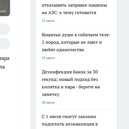
отказывать заправке машины
ции
на АЗС: к чему готовится
22 июля
Кошачьи души в собачьем теле:
5 пород, которые не лают и
любят одиночество
пара
23 июля
ла
Дезинфекция банок за 30
секунд: новый подход без
кипятка и пара - берите на
заметку
30 июля
С 1 июля смогут законно
подселить незнакомцев в