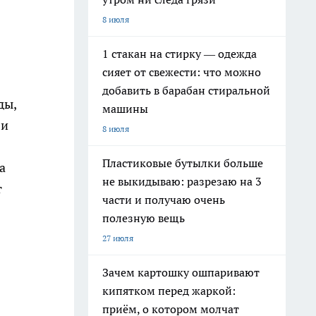
8 июля
1 стакан на стирку — одежда
сияет от свежести: что можно
добавить в барабан стиральной
ды,
машины
 и
8 июля
Пластиковые бутылки больше
а
не выкидываю: разрезаю на 3
т
части и получаю очень
полезную вещь
27 июля
Зачем картошку ошпаривают
кипятком перед жаркой:
приём, о котором молчат