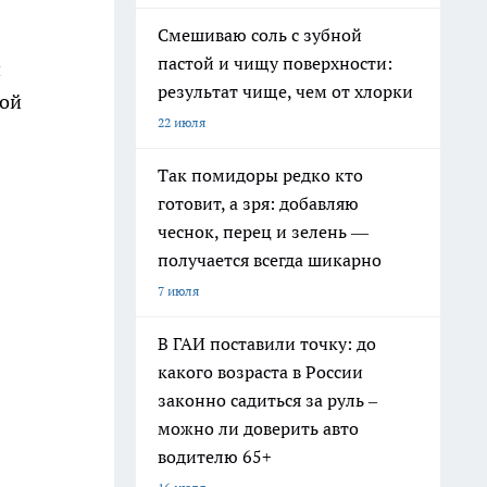
Смешиваю соль с зубной
пастой и чищу поверхности:
й
результат чище, чем от хлорки
ной
22 июля
Так помидоры редко кто
готовит, а зря: добавляю
чеснок, перец и зелень —
получается всегда шикарно
7 июля
В ГАИ поставили точку: до
какого возраста в России
законно садиться за руль –
можно ли доверить авто
водителю 65+