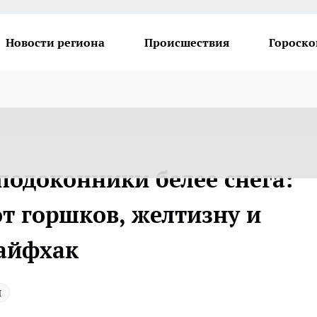
Новости региона
Происшествия
Гороско
 подоконники белее снега:
от горшков, желтизну и
айфхак
ы