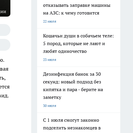
отказывать заправке машины
ции
на АЗС: к чему готовится
22 июля
Кошачьи души в собачьем теле:
5 пород, которые не лают и
любят одиночество
ю.
23 июля
евая
Дезинфекция банок за 30
ь,
секунд: новый подход без
ется
кипятка и пара - берите на
вид.
заметку
30 июля
С 1 июля смогут законно
подселить незнакомцев в