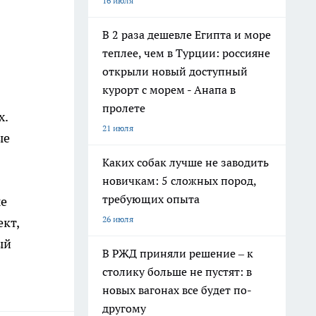
16 июля
В 2 раза дешевле Египта и море
теплее, чем в Турции: россияне
открыли новый доступный
курорт с морем - Анапа в
пролете
х.
21 июля
ые
Каких собак лучше не заводить
новичкам: 5 сложных пород,
требующих опыта
ые
26 июля
кт,
ый
В РЖД приняли решение – к
столику больше не пустят: в
новых вагонах все будет по-
другому